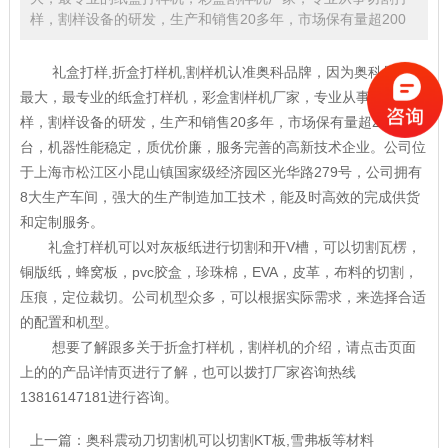
样，割样设备的研发，生产和销售20多年，市场保有量超200
礼盒打样,
折盒打样机
,割样机认准奥科品牌，因为奥科是国内
最大，最专业的纸盒打样机，彩盒割样机厂家，专业从事切割打
样，割样设备的研发，生产和销售20多年，市场保有量超20000多
台，机器性能稳定，质优价廉，服务完善的高新技术企业。公司位
于上海市松江区小昆山镇国家级经济园区光华路279号，公司拥有
8大生产车间，强大的生产制造加工技术，能及时高效的完成供货
和定制服务。
礼盒打样机
可以对灰板纸进行切割和开V槽，可以切割瓦楞，
铜版纸，蜂窝板，pvc胶盒，珍珠棉，EVA，皮革，布料的切割，
压痕，定位裁切。公司机型众多，可以根据实际需求，来选择合适
的配置和机型。
想要了解跟多关于折盒打样机，
割样机
的介绍，请点击页面
上的的产品详情页进行了解，也可以拨打厂家咨询热线
13816147181进行咨询。
上一篇：
奥科震动刀切割机可以切割KT板,雪弗板等材料